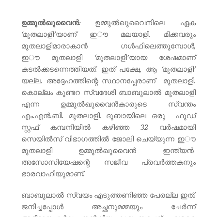
ഉമ്മുൽഖുവൈൻ
: ഉമ്മുൽഖുവൈനിലെ ഏക
‘മുതലാളി’യാണ് ഇൗ മലയാളി. മിക്കവരും
മുതലാളിമാരാകാൻ ഗൾഫിലെത്തുമ്പോൾ,
ഇൗ മുതലാളി ‘മുതലാളി’യായ ശേഷമാണ്
കടൽക്കടന്നെത്തിയത്. ഇത് പക്ഷേ, ആ ‘മുതലാളി’
യല്ല. അദ്ദേഹത്തിന്റെ സ്ഥാനപ്പേരാണ് മുതലാളി.
കൊല്ലം കുണ്ടറ സ്വദേശി ബാബുലാൽ മുതലാളി
എന്ന ഉമ്മുൽഖുവൈൻകാരുടെ സ്വന്തം
എം.എൻ.ബി. മുതലാളി. ദുബായിലെ ഒരു ഫുഡ്
സ്റ്റഫ് കമ്പനിയിൽ കഴിഞ്ഞ 32 വർഷമായി
സെയിൽസ് വിഭാഗത്തിൽ ജോലി ചെയ്യുന്ന ഇൗ
മുതലാളി ഉമ്മുൽഖുവൈൻ ഇന്ത്യൻ
അസോസിയേഷന്റെ സജീവ പ്രവർത്തകനും
ഭാരവാഹിയുമാണ്.
ബാബുലാൽ സ്വയം എടുത്തണിഞ്ഞ പേരല്ല ഇത്.
ജനിച്ചപ്പോൾ അച്ഛനുമമ്മയും ചേർന്ന്