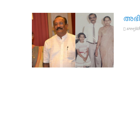
അഭി
sreejit