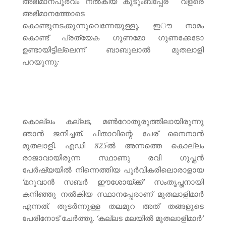
അഭിമാനപൂർവം നൽകിയ കുടുംബപ്പേര് വളരെ
അഭിമാനത്തോടെ
കൊണ്ടുനടക്കുന്നുവെന്നേയുള്ളൂ. ഇൗ നാമം
കൊണ്ട് പ്രത്യേക ഗുണമോ ഗുണക്കേടോ
ഉണ്ടായിട്ടില്ലെന്ന് ബാബുലാൽ മുതലാളി
പറയുന്നു:
കൊല്ലം കല്ലട, മൺറോതുരുത്തിലായിരുന്നു
ഞാൻ ജനിച്ചത്. പിതാവിന്റെ പേര് നൈനാൻ
മുതലാളി. എഡി 825ൽ അന്നത്തെ കൊല്ലം
രാജാവായിരുന്ന സ്ഥാണു രവി ഗുപ്തൻ
പേർഷ്യയിൽ നിന്നെത്തിയ പൂർവികരിലൊരാളായ
‘മറുവാൻ സബർ ഈശോയ്ക്ക്’ സംതൃപ്തനായി
കനിഞ്ഞു നൽകിയ സ്ഥാനപ്പേരാണ് മുതലാളിമാർ
എന്നത്. തുടർന്നുള്ള തലമുറ അത് തങ്ങളുടെ
പേരിനോട് ചേർത്തു. ‘കല്ലട മലയിൽ മുതലാളിമാർ’