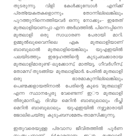
തുടരുന്നു. വിളി കേൾക്കുമ്പോൾ എനിക്ക്
പ്രത്യേകതകളൊന്നും തോന്നില്ലെങ്കിലും
പുറത്തുനിന്നെത്തിയവർ ഒന്നു നോക്കും– ഇതേത്
മുതലാളിയാണപ്പാ എന്ന അർഥത്തിൽ. പിന്നെപ്പിന്നെ
മുതലാളി ഒരു സാധാരണ പേരായി മാറി.
ഉമ്മുൽഖുവൈനിലെ ഏക മുതലാളിയാണ്
ബാബുലാൽ മുതലാളിയെങ്കിലും യുഎഇയിൽ
പലയിടത്തും ഇദ്ദേഹത്തിന്റെ കുടുംബക്കാരായ
മുതലാളിമാരുണ്ട്–ലൂക്കോസ്, മാത്യു, ഗീവർഗീസ്,
തോമസ് തുടങ്ങിയ മുതലാളിമാർ. പേരിൽ മുതലാളി
ഒരു ഭാരമാകുന്നില്ലെങ്കിലും
പെണ്മക്കളായതിനാൽ പേരിന്റെ കൂടെ ‘മുതലാളി’
എന്ന സ്ഥാനപ്പേരു വേണ്ടെന്ന് ഇൗ മുതലാളി
തീരുമാനിച്ചു. ദിവ്യ മെറിൻ ബാബുലാലും ദീപ്തി
മെറിൻ ബാബുലാലും യുഎഇയിൽ നഴ്സുമാരായി
ജോലിചെയ്തു കുടുംബസമേതം താമസിക്കുന്നു.
ഇതുവരെയുള്ള പ്രവാസ ജീവിതത്തിൽ പൂർണ
സംതൃപ്തനാണ് 64കാരനായ ഇൗ മുതലാളി.