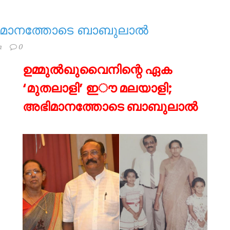
മാനത്തോടെ ബാബുലാൽ
h
0
ഉമ്മുൽഖുവൈനിന്റെ ഏക
‘മുതലാളി’ ഇൗ മലയാളി;
അഭിമാനത്തോടെ ബാബുലാൽ