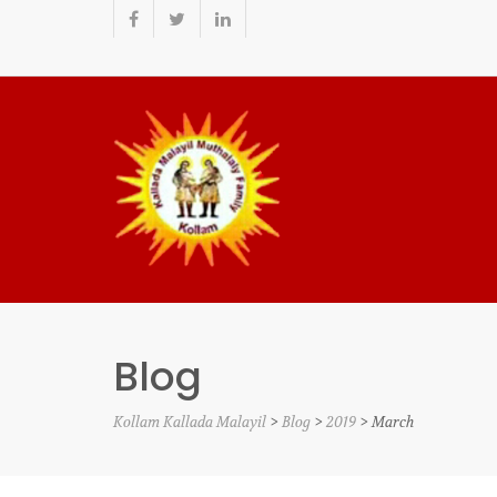
Blog
Kollam Kallada Malayil
>
Blog
>
2019
>
March